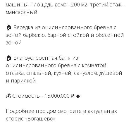
машины. Площадь дома - 200 м2, третий этаж -
мансардный. ⁣⁣⠀⁣⁣⠀
⁣⁣⠀⁣⁣⠀
🏠 Беседка из оцилиндрованного бревна с
зоной барбекю, барной стойкой и обеденной
зоной⁣⁣⠀⁣⁣⠀
⁣⁣⠀⁣⁣⠀
🏠 Благоустроенная баня из
оцилиндрованного бревна с комнатой
отдыха, спальней, кухней, санузлом, душевой
и парилкой ⁣⁣⠀⁣⁣⠀
⁣⁣⠀⁣⁣⠀
💰 Стоимость - 15.000.000 ₽⁣⁣ 🔥⁣⁣⠀
⁣⁣⠀
Подробнее про дом смотрите в актуальных
сторис «Богашево» ⁣⁣⠀
⁣⁣⠀⁣⁣⠀