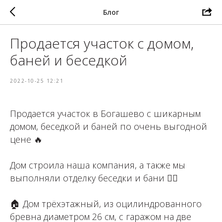
Блог
Продается участок с домом,
баней и беседкой
2022-10-25 12:21
Продается участок в Богашево с шикарным
домом, беседкой и баней по очень выгодной
цене 🔥 ⁣⁣⠀
⁣⁣⠀
Дом строила наша компания, а также мы
выполняли отделку беседки и бани 👍🏻⁣⁣⠀⁣⁣⠀
⁣⁣⠀⁣⁣⠀
🏠 Дом трёхэтажный, из оцилиндрованного
бревна диаметром 26 см, с гаражом на две