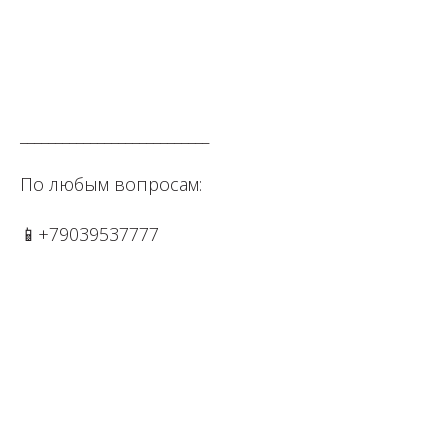
⁣⁣⠀
⁣⁣⠀
___________________________⠀⁣⁣⠀⁣⁣⠀⁣⁣⠀⁣⁣⠀
По любым вопросам: ⁣⁣⠀⁣⁣⠀⁣⁣⠀⁣⁣⠀
📱+79039537777⁣⁣⁣⁣⠀⁣⁣⠀
⁣⁣⠀
⁣⁣⠀