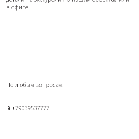
в офисе
⁣⁣⠀⁣⁣⠀⁣⁣⠀
⁣⁣⠀⁣⁣⠀⁣⁣⠀
⁣⁣⠀⁣⁣⠀⁣⁣⠀⁣⁣⠀
_____________________________⠀⁣⁣⠀⁣⁣⠀⁣⁣⠀⁣⁣⠀⁣⁣⠀⁣⁣⠀⁣⁣⠀
По любым вопросам: ⁣⁣⠀⁣⁣⠀⁣⁣⠀⁣⁣⠀⁣⁣⠀⁣⁣⠀⁣⁣⠀
📱+79039537777⁣⁣⁣⁣⠀⁣⁣⠀⁣⁣⠀⁣⁣⠀⁣⁣⠀
⁣⁣⠀⁣⁣⠀