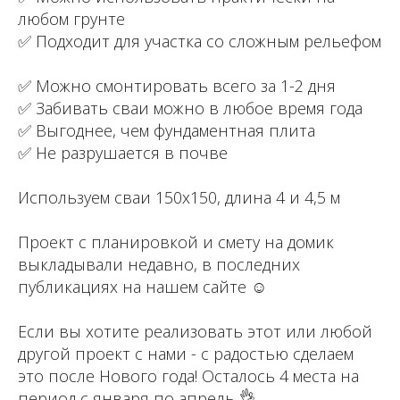
любом грунте⁣⁣⠀
✅ Подходит для участка со сложным рельефом
⁣⁣⠀
✅ Можно смонтировать всего за 1-2 дня ⁣⁣⠀
✅ Забивать сваи можно в любое время года⁣⁣⠀
✅ Выгоднее, чем фундаментная плита ⁣⁣⠀
✅ Не разрушается в почве ⁣⁣⠀
⁣⁣⠀
Используем сваи 150х150, длина 4 и 4,5 м
⁣⁣⠀
Проект с планировкой и смету на домик
выкладывали недавно, в последних
публикациях на нашем сайте ☺️⁣⁣⠀
⁣⁣⠀
Если вы хотите реализовать этот или любой
другой проект с нами - с радостью сделаем
это после Нового года! Осталось 4 места на
период с января по апрель 👌⁣⁣⠀