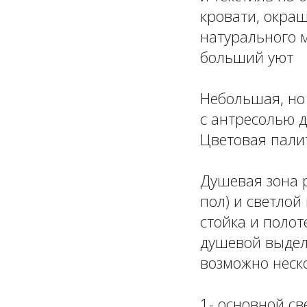
кровати, окра
натурального 
больший уют ⁣⁣
⁣⁣⠀
Небольшая, но
с антресолью 
Цветовая палит
⁣⁣⠀
Душевая зона р
пол) и светло
стойка и поло
душевой выдел
возможно неско
⁣⁣⠀
1- основной св