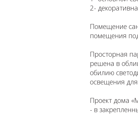
2- декоративная
⁣⁣⠀
Помещение сан
помещения под
⁣⁣⠀
Просторная па
решена в облиц
обилию светод
освещения для
⁣⁣⠀
Проект дома «
- в закрепленн
⁣⁣⠀
⁣⁣⠀⁣⁣⠀⁣⁣⠀⁣⁣⠀
____________________