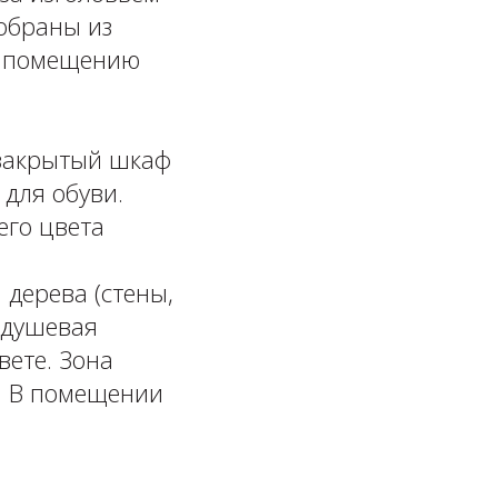
добраны из
ет помещению
 закрытый шкаф
для обуви.
его цвета ⠀
 дерева (стены,
 душевая
вете. Зона
. В помещении