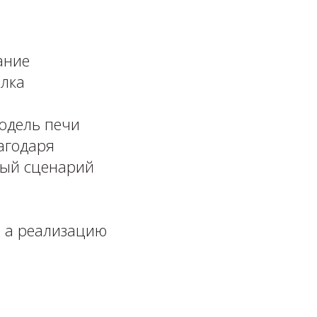
ание
олка
одель печи
лагодаря
ный сценарий
, а реализацию