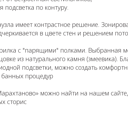
 подсветка по контуру.⁣⁣⠀
узла имеет контрастное решение. Зониров
черкивается в цвете стен и решением пот
рилка с "парящими" полками. Выбранная м
овке из натурального камня (змеевика). Б
иодной подсветки, можно создать комфорт
 банных процедур
Марахтаново» можно найти на нашем сайте
ых сторис
________⠀⁣⁣⠀⁣⁣⠀⁣⁣⠀⁣⁣⠀⁣⁣⠀⁣⁣⠀⁣⁣⠀