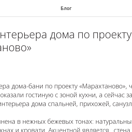
Блог
нтерьера дома по проекту
аново»
ра дома-бани по проекту «Марахтаново», ч
оказали гостиную с зоной кухни, а сейчас 
интерьера дома спальней, прихожей, сануз
нена в нежных бежевых тонах: натуральны
окнах и кровати. Акцентной является⠀стена