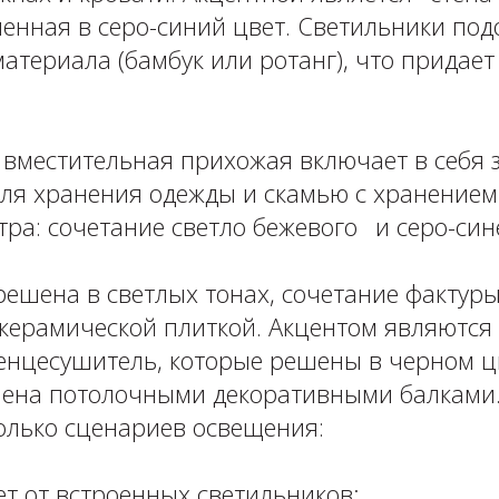
шенная в серо-синий цвет. Светильники по
материала (бамбук или ротанг), что прида
⠀
 вместительная прихожая включает в себя
для хранения одежды и скамью с хранением 
ра: сочетание светло бежевого⠀и серо-син
ешена в светлых тонах, сочетание фактуры
й керамической плиткой. Акцентом являются
тенцесушитель, которые решены в черном ц
ена потолочными декоративными балками
лько сценариев освещения: ⁣⁣⠀
ет от встроенных светильников;⁣⁣⠀