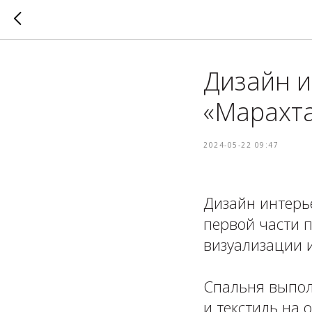
Дизайн и
«Марахт
2024-05-22 09:47
Дизайн интерье
первой части п
визуализации 
⁣⁣⠀
Спальня выпол
и текстиль на 