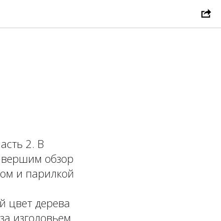
асть 2. В
завершим обзор
лом и парилкой
й цвет дерева
 за изголовьем