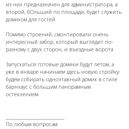
из них предназначен для администратора, а
второй, бОльший по площади, будет служить
домиком для гостей
⁣⁣⠀⁣⁣⠀
Помимо строений, смонтировали очень
интересный забор, который выглядит по-
разному с двух сторон, и въездные ворота
⁣⁣⠀
Запускаться готовые домики будут летом, а
уже в январе начинаем здесь новую стройку:
будем собирать одноэтажный домик в стиле
барнхаус с большим панорамным
остеклением
⁣⁣⠀
⁣⁣⠀
_____________________________⠀⁣⁣⠀⁣⁣⠀⁣⁣⠀⁣⁣⠀⁣⁣⠀
По любым вопросам: ⁣⁣⠀⁣⁣⠀⁣⁣⠀⁣⁣⠀⁣⁣⠀