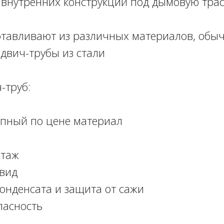
внутренних конструкций под дымовую трасс
тавливают из различных материалов, обы
двич-трубы из стали⁣⁣⠀
труб:⁣⁣⠀
пный по цене материал⁣⁣⠀
аж ⁣⁣⠀
ид⁣⁣⠀
конденсата и защита от сажи⁣⁣⠀
асность ⁣⁣⠀