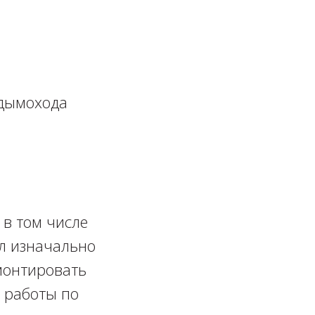
ымохода ⁣⁣⠀
 в том числе
ыл изначально
монтировать
 работы по