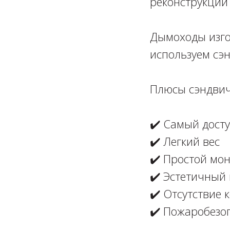
реконструкции 
⁣⁣⠀
Дымоходы изго
используем сэн
⁣⁣⠀
Плюсы сэндвич-
⁣⁣⠀
✔️ Самый досту
✔️ Легкий вес⁣⁣⠀
✔️ Простой монт
✔️ Эстетичный в
✔️ Отсутствие 
✔️ Пожаробезоп
⁣⁣⠀