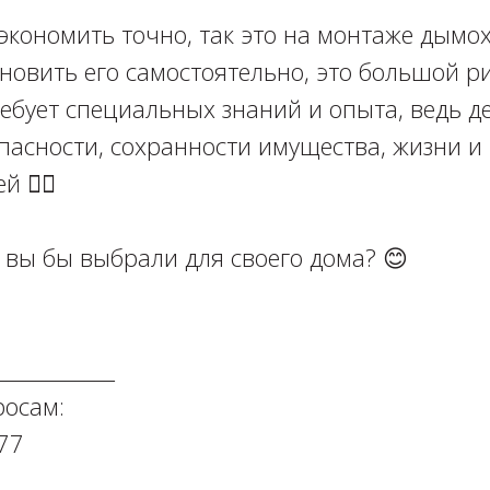
экономить точно, так это на монтаже дымох
новить его самостоятельно, это большой р
ебует специальных знаний и опыта, ведь де
пасности, сохранности имущества, жизни и
 ☝🏻⁣⁣⠀
вы бы выбрали для своего дома? 😊⁣⁣⠀
___________⠀⁣⁣⠀⁣⁣⠀⁣⁣⠀
м: ⁣⁣⠀⁣⁣⠀⁣⁣⠀
⁣⁣⁣⠀