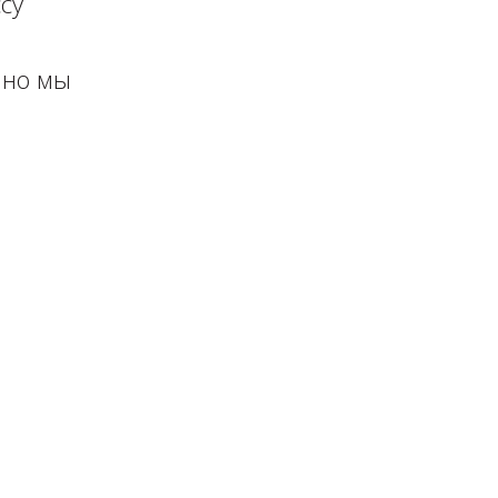
у⁣⁣⠀
чно мы