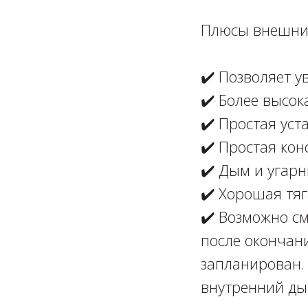
⁣⁣⠀
Плюсы внешних
⁣⁣⠀
✔️ Позволяет 
✔️ Более высок
✔️ Простая уста
✔️ Простая конс
✔️ Дым и угарн
✔️ Хорошая тяг
✔️ Возможно см
после окончан
запланирован.
внутренний ды