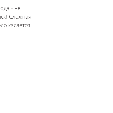
ода - не
иск! Сложная
ло касается