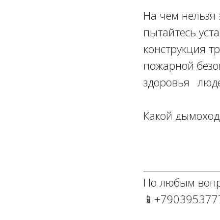
На чем нельзя 
пытайтесь уста
конструкция тр
пожарной безо
здоровья⠀людей
⁣⁣⠀
Какой дымоход 
⁣⁣⠀
⁣⁣⠀
__________________
По любым вопроса
📱+79039537777⁣