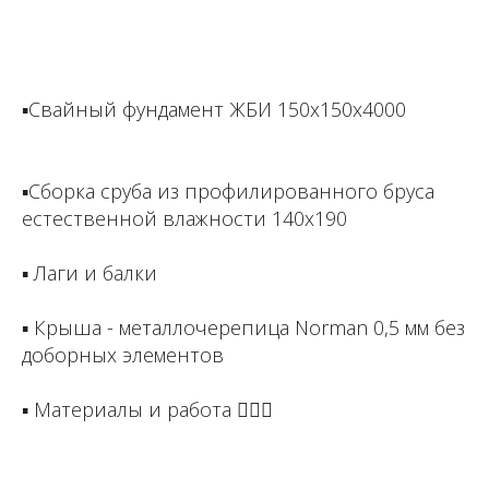
⁣⁣⠀⁣⁣⠀⁣⁣⠀⁣⁣⠀⁣⁣⠀
⁣⁣⠀⁣⁣⠀⁣⁣⠀⁣⁣⠀⁣⁣⠀
▪️Свайный фундамент ЖБИ 150х150х4000
⁣⁣⠀⁣⁣⠀⁣⁣⠀⁣⁣⠀⁣⁣⠀
▪️Сборка сруба из профилированного бруса
естественной влажности 140х190 ⁣⁣⠀⁣⁣⠀⁣⁣⠀⁣⁣⠀
▪️ Лаги и балки⁣⁣⠀⁣⁣⠀⁣⁣⠀⁣⁣⠀⁣⁣⠀
▪️ Крыша - металлочерепица Norman 0,5 мм без
доборных элементов⁣⁣⠀⁣⁣⠀⁣⁣⠀⁣⁣⠀⁣⁣⠀
▪️ Материалы и работа 👷🏻‍♂️ ⁣⁣⠀⁣⁣⠀⁣⁣⠀⁣⁣⠀
⁣⁣⠀⁣⁣⠀⁣⁣⠀⁣⁣⠀⁣⁣⠀