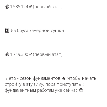
💰 1.585.124 ₽ (первый этап) ⁣⁣⠀
⁣⁣⠀
2️⃣ Из бруса камерной сушки ⁣⁣⠀
⁣⁣⠀⁣⁣⠀⁣⁣⠀⁣⁣⠀⁣⁣⠀
💰 1.719.300 ₽ (первый этап) ⁣⁣⠀
⁣⁣⠀
⁣⁣ Лето - сезон фундаментов 🔥 Чтобы начать
стройку в эту зиму, пора приступать к
фундаментным работам уже сейчас 😊⁣⁣⠀
⁣⁣⠀