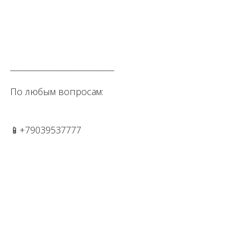
⁣⁣⠀⁣⁣⠀
⁣⁣⠀
_____________________________⠀⁣⁣⠀⁣⁣⠀⁣⁣⠀⁣⁣⠀
По любым вопросам: ⁣⁣⠀⁣⁣⠀⁣⁣⠀⁣⁣⠀
📱+79039537777⁣⁣⁣⁣⠀⁣⁣⠀