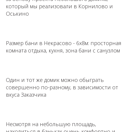
который мы реализовали в Корнилово и
Оськино
⁣⁣⠀⁣⁣⠀⁣⁣⠀
Размер бани в Некрасово - 6х8м: просторная
комната отдыха, кухня, зона бани с санузлом
⁣⁣⠀⁣⁣⠀⁣⁣⠀
Один и тот же домик можно обыграть
совершенно по-разному, в зависимости от
вкуса Заказчика
⁣⁣⠀⁣⁣⠀
Несмотря на небольшую площадь,
находиться в баньках очень комфортно и