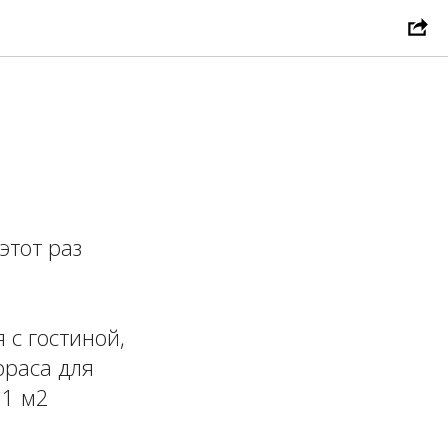
этот раз
 с гостиной,
рраса для
м2 ⁣⁣⠀⁣⁣⠀