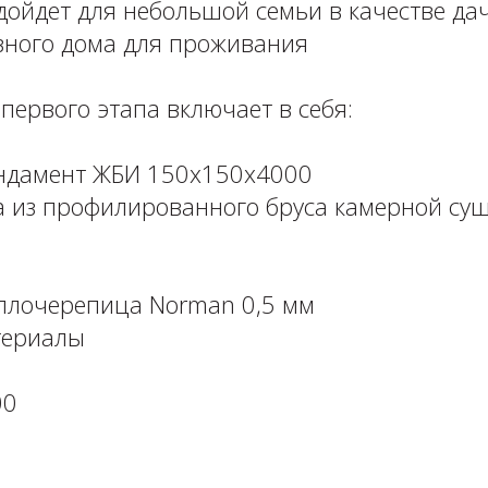
дойдет для небольшой семьи в качестве дач
вного дома для проживания
рвого этапа включает в себя:⁣⁣⠀⁣⁣⠀⁣⁣⠀⁣⁣⠀
амент ЖБИ 150х150х4000⁣⁣⁣⁣⠀⁣⁣⠀⁣⁣⠀
а из профилированного бруса камерной су
⠀⁣⁣⠀⁣⁣⠀
очерепица Norman 0,5 мм⁣⁣⁣⠀⁣⁣⠀⁣⁣⠀
иалы ⁣⁣⠀⁣⁣⠀⁣⁣⠀⁣⁣⠀
⁣⁣⠀⁣⁣⠀
⁣⠀