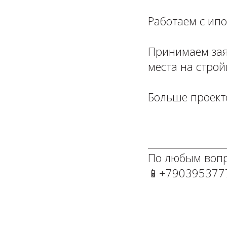
⁣⁣⠀⁣⁣⠀⁣⁣⠀⁣⁣⠀
Работаем с ипот
⁣⁣⠀⁣⁣⠀⁣⁣⠀⁣⁣⠀
Принимаем зая
места на стройку 
⁣⁣⠀⁣⁣⠀
Больше проект
⁣⁣⠀⁣⁣⠀⁣⁣⠀⁣⁣⠀
⁣⁣⠀⁣⁣⠀⁣⁣⠀⁣⁣⠀
____________________
По любым вопросам:
📱+79039537777⁣⁣⁣⁣⠀