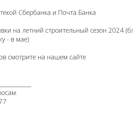
екой Сбербанка и Почта Банка ⁣⁣⠀⁣⁣⠀⁣⁣⠀⁣⁣⠀
вки на летний строительный сезон 2024 (
- в мае) ⁣⁣⠀⁣⁣⠀⁣⁣⠀
ов смотрите на нашем сайте
_________⠀⁣⁣⠀⁣⁣⠀⁣⁣⠀⁣⁣⠀⁣⁣⠀⁣⁣⠀⁣⁣⠀
 ⁣⁣⠀⁣⁣⠀⁣⁣⠀⁣⁣⠀⁣⁣⠀⁣⁣⠀⁣⁣⠀
⁣⁣⠀⁣⁣⠀⁣⁣⠀⁣⁣⠀⁣⁣⠀