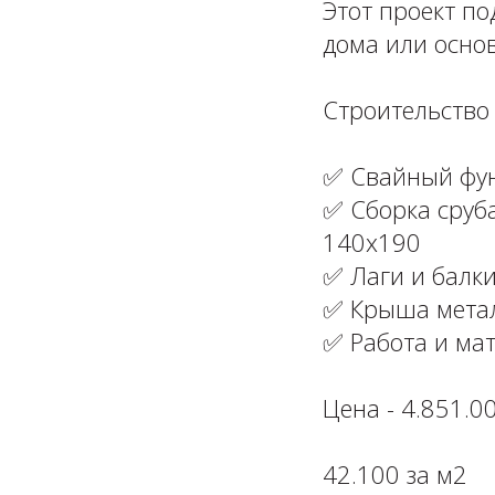
Этот проект по
дома или осно
⁣⁣⠀⁣⁣⠀
Строительство пе
⁣⁣⠀⁣⁣⠀⁣⁣⠀⁣⁣⠀
⁣✅ Свайный фунд
✅ Сборка сруб
140х190⁣⁣⠀⁣⁣⠀⁣⁣⠀⁣⁣⠀
✅ Лаги и балки⁣⁣⁣⁣
✅ Крыша металл
✅ Работа и матер
⁣⁣⠀⁣⁣⠀⁣⁣⠀⁣⁣⠀
Цена - 4.851.000
⁣⁣⠀⁣⁣⠀
42.100 за м2 ⁣⁣⠀⁣