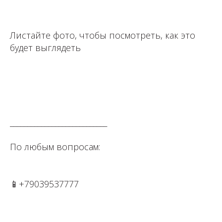
⁣⁣⠀
Листайте фото, чтобы посмотреть, как это
будет выглядеть
⁣⁣⠀
⁣⁣⠀
____________________________⠀⁣⁣⠀⁣⁣⠀⁣⁣⠀⁣⁣⠀
По любым вопросам: ⁣⁣⠀⁣⁣⠀⁣⁣⠀⁣⁣⠀
📱+79039537777⁣⁣⁣⁣⠀⁣⁣⠀