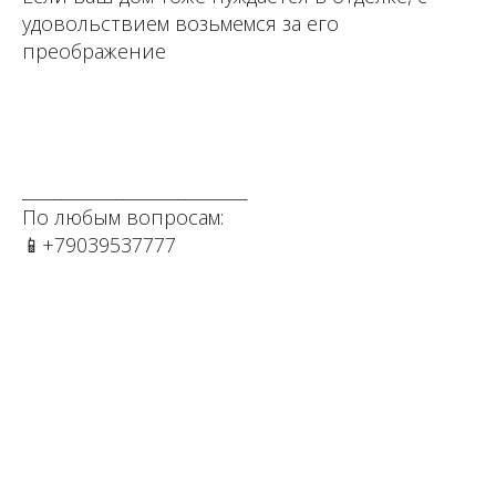
удовольствием возьмемся за его
преображение⠀
⁣⁣⠀⁣⁣⠀
⁣⁣⠀⁣⁣⠀
⁣⁣⠀⁣⁣⠀
⁣⁣⠀⁣⁣⠀
_____________________________⠀⁣⁣⠀⁣⁣⠀⁣⁣⠀⁣⁣⠀⁣⁣⠀⁣⁣⠀⁣⁣⠀⁣⁣⠀⁣⁣⠀⁣⁣⠀
По любым вопросам: ⁣⁣⠀⁣⁣⠀⁣⁣⠀⁣⁣⠀⁣⁣⠀⁣⁣⠀⁣⁣⠀
📱+79039537777⁣⁣⁣⁣⠀⁣⁣⠀⁣⁣⠀⁣⁣⠀⁣⁣⠀⁣⁣⠀⁣⁣⠀⁣⁣⠀