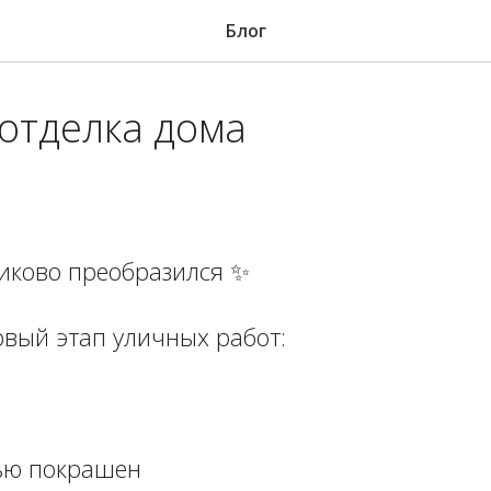
Блог
отделка дома
ково преобразился ✨⁣⁣⠀
ый этап уличных работ:⁣⁣⠀
ю покрашен⁣⁣⠀