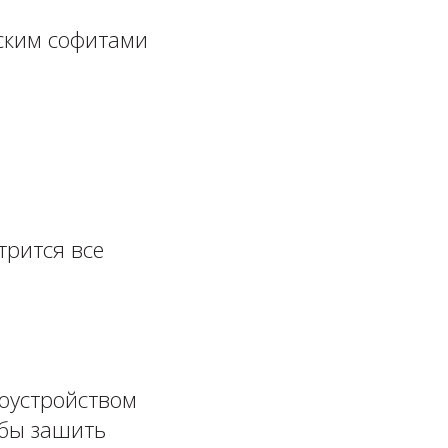
ским софитами
трится все
гоустройством
обы зашить