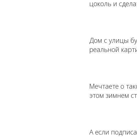
цоколь и сдел
⁣⁣⠀
Дом с улицы б
реальной карт
⁣⁣⠀
Мечтаете о так
этом зимнем ст
⁣⁣⠀
А если подписа