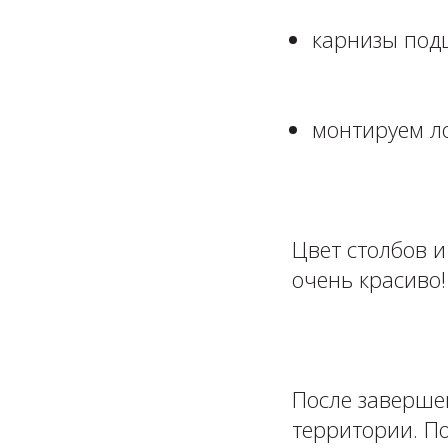
карнизы под
⁣⁣⠀
монтируем ло
⁣⁣⠀
Цвет столбов и
очень красиво!
⁣⁣⠀
После завершен
территории. П