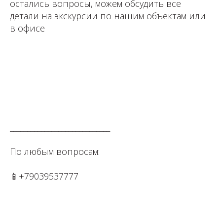
остались вопросы, можем обсудить все
детали на экскурсии по нашим объектам или
в офисе
⁣⁣⠀⁣⁣⠀
⁣⁣⠀⁣⁣⠀
⁣⁣⠀⁣⁣⠀⁣⁣⠀
_____________________________⠀⁣⁣⠀⁣⁣⠀⁣⁣⠀⁣⁣⠀⁣⁣⠀⁣⁣⠀
По любым вопросам: ⁣⁣⠀⁣⁣⠀⁣⁣⠀⁣⁣⠀⁣⁣⠀⁣⁣⠀
📱+79039537777⁣⁣⁣⁣⠀⁣⁣⠀⁣⁣⠀⁣⁣⠀
⁣⁣⠀