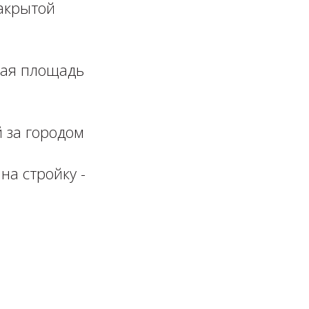
акрытой
щая площадь
й за городом
на стройку -