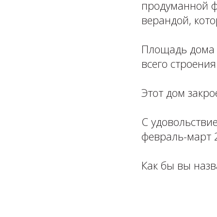
продуманной ф
верандой, кот
⁣⁣⠀
Площадь дома 
всего строения -
⁣⁣⠀
Этот дом закро
⁣⁣⠀
С удовольствие
февраль-март 2
⁣⁣⠀
Как бы вы назв
⁣⁣⠀
⁣⁣⠀