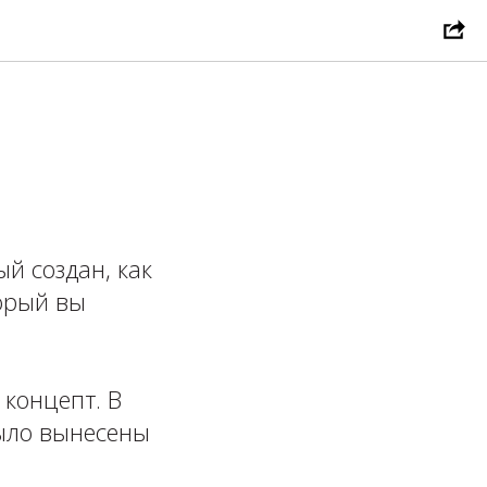
й создан, как
орый вы
концепт. В
рыло вынесены