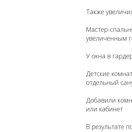
⁣⁣⠀
Также увеличи
⁣⁣⠀
Мастер-спальня
увеличенным га
⁣⁣⠀
У окна в гарде
⁣⁣⠀
Детские комна
отдельный сануз
⁣⁣⠀
Добавили комна
или кабинет
⁣⁣⠀
В результате 