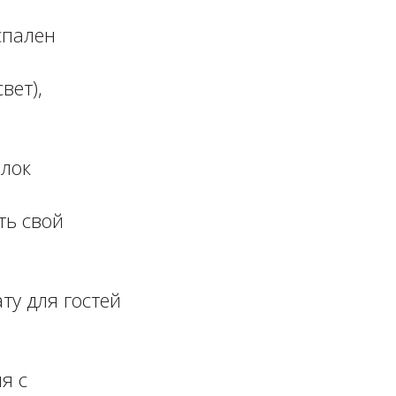
спален
вет),
олок
ть свой
ту для гостей
я с