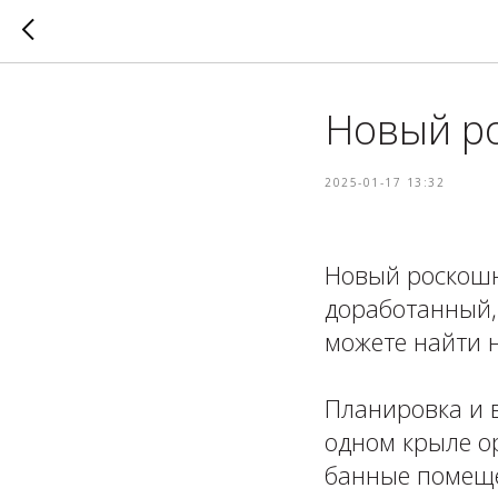
Новый р
2025-01-17 13:32
Новый роскошн
доработанный,
можете найти 
⁣⁣⠀
Планировка и 
одном крыле о
банные помеще