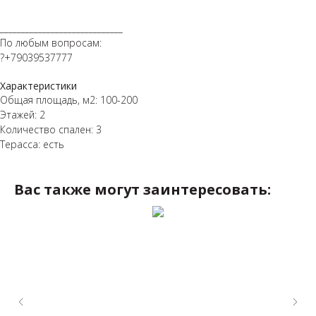
⁣⁣⠀⁣⁣⠀
_____________________________⠀⁣⁣⠀⁣⁣⠀⁣⁣⠀⁣⁣⠀
По любым вопросам: ⁣⁣⠀⁣⁣⠀⁣⁣⠀⁣⁣⠀
?+79039537777⁣⁣⁣⁣⠀⁣⁣⠀
Характеристики
Общая площадь, м2: 100-200
Этажей: 2
Количество спален: 3
Терасса: есть
Вас также могут заинтересовать: