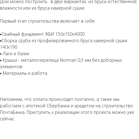
Дом можно построить⠀в двух вариантах: ⁣⁣из бруса естественной
влажности или из бруса камерной сушки⁣⁣⠀
⁣⁣⠀
Первый этап строительства включает в себя: ⁣⁣⠀⁣⁣⠀⁣⁣⠀⁣⁣⠀⁣⁣⠀
⁣⁣⠀⁣⁣⠀⁣⁣⠀⁣⁣⠀⁣⁣⠀
▪️Свайный фундамент ЖБИ 150х150х4000 ⁣⁣⠀⁣⁣⠀⁣⁣⠀⁣⁣⠀⁣⁣⠀
▪️Сборка сруба из профилированного бруса камерной сушки
140х190 ⁣⁣⠀⁣⁣⠀⁣⁣⠀⁣⁣⠀
▪️ Лаги и балки⁣⁣⠀⁣⁣⠀⁣⁣⠀⁣⁣⠀⁣⁣⠀
▪️ Крыша - металлочерепица Norman 0,5 мм без доборных
элементов⁣⁣⠀⁣⁣⠀⁣⁣⠀⁣⁣⠀⁣⁣⠀
▪️ Материалы и работа
⁣⁣⠀
⁣⁣⠀⁣⁣⠀⁣⁣⠀⁣⁣⠀⁣⁣⠀
Напомним, что оплата происходит поэтапно, а также мы
работаем с ипотекой Сбербанка и кредитом на строительство
ПочтаБанка. Приступить к реализации этого проекта можно уже
сейчас
⁣⁣⠀⁣⁣⠀⁣⁣⠀⁣⁣⠀
⁣⁣⠀⁣⁣⠀⁣⁣⠀⁣⁣⠀⁣⁣⠀
⁣⁣⠀⁣⁣⠀⁣⁣⠀⁣⁣⠀⁣⁣⠀