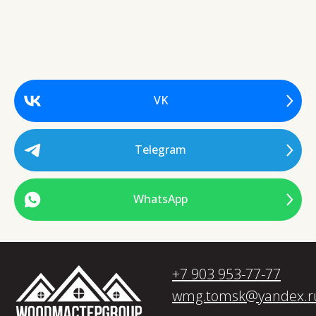
VK
Telegram
WhatsApp
+7 903 953-77-77
wmg.tomsk@yandex.r