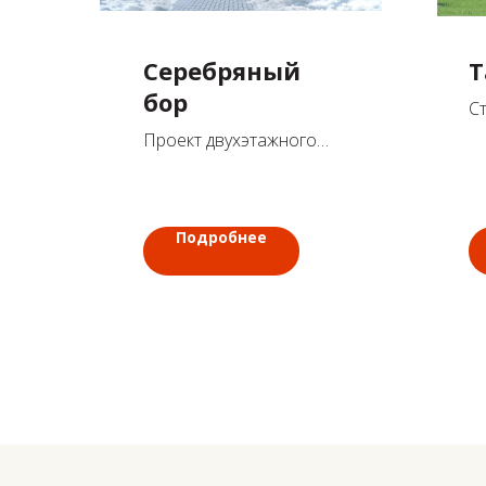
Серебряный
Т
бор
С
до
Проект двухэтажного
с
дома 148 м2 с
небольшой террасой и
балконом
Подробнее