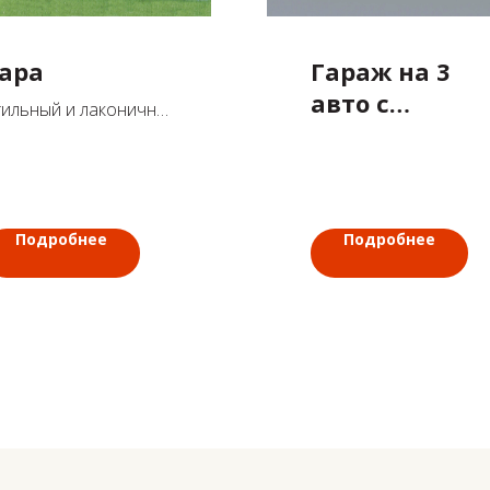
ара
Гараж на 3
авто с
тильный и лаконичный
котельной,
м-баня 109 м2 с 2
пальнями
погребом и
мастерской
Подробнее
Подробнее