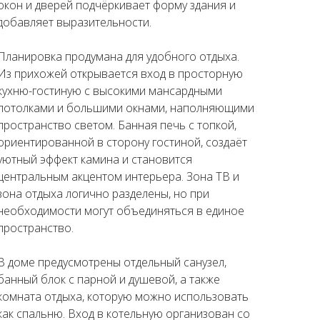
окон и дверей подчёркивает форму здания и
добавляет выразительности.
Планировка продумана для удобного отдыха.
Из прихожей открывается вход в просторную
кухню-гостиную с высокими мансардными
потолками и большими окнами, наполняющими
пространство светом. Банная печь с топкой,
ориентированной в сторону гостиной, создаёт
уютный эффект камина и становится
центральным акцентом интерьера. Зона ТВ и
зона отдыха логично разделены, но при
необходимости могут объединяться в единое
пространство.
В доме предусмотрены отдельный санузел,
банный блок с парной и душевой, а также
комната отдыха, которую можно использовать
как спальню. Вход в котельную организован со