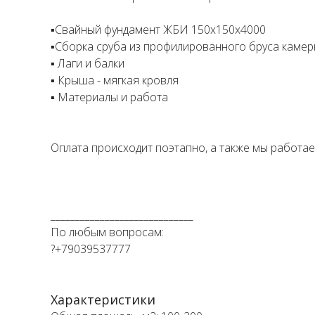
⁣⁣⠀⁣⁣⠀
⁣⁣▪️Свайный фундамент ЖБИ 150х150х4000⁣⁣⠀
▪️Сборка сруба из профилированного бруса камерно
▪️ Лаги и балки⁣⁣⠀⁣⁣⠀⁣⁣⠀⁣⁣⠀⁣⁣⠀⁣⁣⠀⁣⁣⠀
▪️ Крыша - мягкая кровля ⁣⁣⠀
▪️ Материалы и работа ⁣⁣⠀⁣⁣⠀
⁣⁣⠀⁣⁣⠀
⁣⁣⠀⁣⁣⠀
Оплата происходит поэтапно, а также мы работаем
⁣⁣⠀⁣⁣⠀
⁣⁣⠀⁣⁣⠀
⠀⁣⁣⠀⁣⁣⠀⁣⁣⠀⁣⁣⠀
_____________________________⠀⁣⁣⠀⁣⁣⠀⁣⁣⠀⁣⁣⠀⁣⁣⠀⁣⁣⠀⁣⁣⠀⁣⁣⠀
По любым вопросам: ⁣⁣⠀⁣⁣⠀⁣⁣⠀⁣⁣⠀⁣⁣⠀⁣⁣⠀⁣⁣⠀⁣⁣⠀⠀⁣⁣⠀
?+79039537777⁣⁣⁣⁣⠀⁣⁣⠀⁣⁣⠀⁣⁣⠀⁣⁣⠀⁣⁣⠀
Характеристики