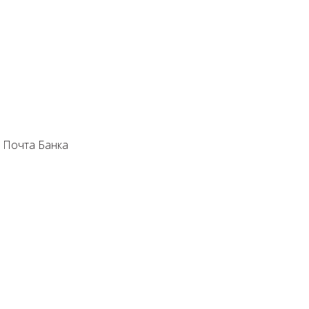
очта Банка ⁣⁣⠀⁣⁣⠀