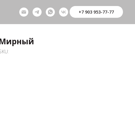
+7 903 953-77-77
Мирный
SKU: