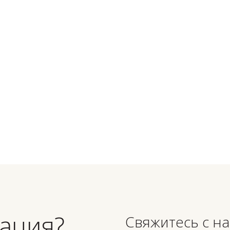
едведка
Ложкино
роект двухэтажного
Одноэтажный дом 108
ма с 3 спальнями,
м2 с большой террас
90 м2
Подробнее
Подробнее
ация?
Свяжитесь с н